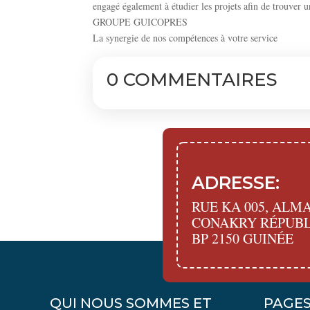
engagé également à étudier les projets afin de trouver u
GROUPE GUICOPRES
La synergie de nos compétences à votre service
0 COMMENTAIRES
ADRESSE:
RUE KA 005, AL
CONAKRY RÉPUBL
BP 2150 GUINÉE
QUI NOUS SOMMES ET
PAGES