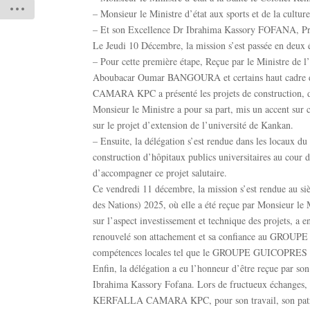
– Monsieur le Ministre d’état aux sports et de la cult
– Et son Excellence Dr Ibrahima Kassory FOFANA, Pr
Le Jeudi 10 Décembre, la mission s’est passée en deux é
– Pour cette première étape, Reçue par le Ministre de l
Aboubacar Oumar BANGOURA et certains haut cadre du 
CAMARA KPC a présenté les projets de construction, de
Monsieur le Ministre a pour sa part, mis un accent sur c
sur le projet d’extension de l’université de Kankan.
– Ensuite, la délégation s’est rendue dans les locaux du
construction d’hôpitaux publics universitaires au co
d’accompagner ce projet salutaire.
Ce vendredi 11 décembre, la mission s’est rendue au 
des Nations) 2025, où elle a été reçue par Monsieur l
sur l’aspect investissement et technique des projets, 
renouvelé son attachement et sa confiance au GROUPE
compétences locales tel que le GROUPE GUICOPRES pou
Enfin, la délégation a eu l’honneur d’être reçue par 
Ibrahima Kassory Fofana. Lors de fructueux échange
KERFALLA CAMARA KPC, pour son travail, son patrioti