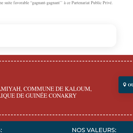
ne suite favorable “gagnant-gagnant’’ à ce Partenariat Public Privé.
O
MAMIYAH, COMMUNE DE KALOUM,
IQUE DE GUINÉE CONAKRY
:
NOS VALEURS: