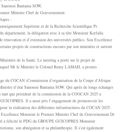
ure Sanoussi Bantama SOW,
emier Ministre Chef de Gouvernement.
tapes :
’enseignement Supérieur et de la Recherche Scientifique Pr
département, la délégation avec à sa tête Monsieur Kerfalla
 rénovation et d’extension des universités publics. Son Excellence
ertains projets de constructions encours par son ministère et surtout
 Ministère de la Santé. Le meeting a porté sur le projet de
ur duquel Mr le Ministre le Colonel Remy LAMAH, a promis
siège du COCAN (Commission d’organisation de la Coupe d’Afrique
e Ministre d’état Sanoussi Bantama SOW. Qui après de longs échanges
a en tant que président de la commission de la COOCAN 2025 a
 GUICOPRES. Il a aussi pris l’engagement de promouvoir les
r la réalisation des différentes infrastructures du COCAN 2025.
son Excellence Monsieur le Premier Ministre Chef de Gouvernement Dr
s, il a félicité le PDG du GROUPE GUICOPRES Monsieur
sme, son abnégation et sa philanthropie. Il s’est également