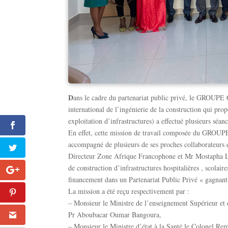
D
ans le cadre du partenariat public privé, le GROUP
international de l’ingénierie de la construction qui propo
exploitation d’infrastructures) a effectué plusieurs séa
En effet, cette mission de travail composée du GR
accompagné de plusieurs de ses proches collaborateur
Directeur Zone Afrique Francophone et Mr Mostapha LO
de construction d’infrastructures hospitalières , scolai
financement dans un Partenariat Public Privé « gagnant
La mission a été reçu respectivement par :
– Monsieur le Ministre de l’enseignement Supérieur et 
Pr Aboubacar Oumar Bangoura,
– Monsieur le Ministre d’état à la Santé le Colonel