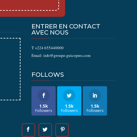
ENTRER EN CONTACT
AVEC NOUS
T +224 655440000
É
Email: info@groupe-guicopres.com
FOLLOWS
1.5k
1.5k
1.5k
Followers
Followers
Followers