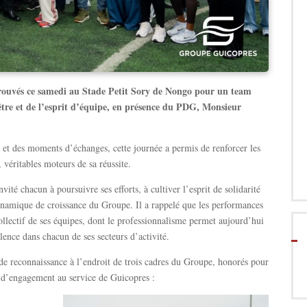
trouvés ce samedi au Stade Petit Sory de Nongo pour un team
-être et de l’esprit d’équipe, en présence du PDG, Monsieur
s et des moments d’échanges, cette journée a permis de renforcer les
véritables moteurs de sa réussite.
ité chacun à poursuivre ses efforts, à cultiver l’esprit de solidarité
dynamique de croissance du Groupe. Il a rappelé que les performances
ollectif de ses équipes, dont le professionnalisme permet aujourd’hui
lence dans chacun de ses secteurs d’activité.
e reconnaissance à l’endroit de trois cadres du Groupe, honorés pour
s d’engagement au service de Guicopres :