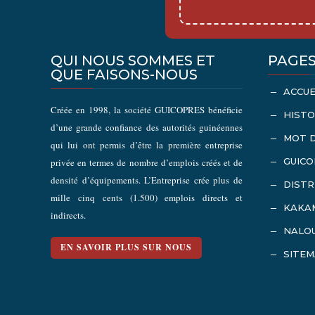
QUI NOUS SOMMES ET
PAGES
QUE FAISONS-NOUS
ACCUE
K
Créée en 1998, la société GUICOPRES bénéficie
HISTO
K
d’une grande confiance des autorités guinéennes
MOT 
K
qui lui ont permis d’être la première entreprise
GUICO
privée en termes de nombre d’emplois créés et de
K
densité d’équipements. L’Entreprise crée plus de
DISTR
K
mille cinq cents (1.500) emplois directs et
KAKA
K
indirects.
NALOU
K
EN SAVOIR PLUS SUR NOUS
SITE
K