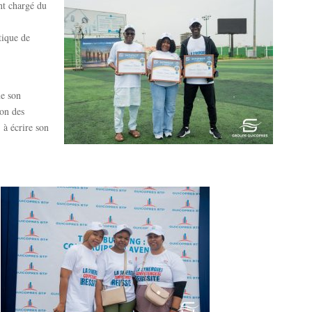
nt chargé du
tique de
me son
ion des
 à écrire son